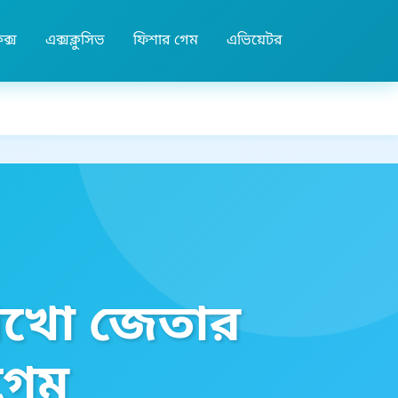
কক্স
এক্সক্লুসিভ
ফিশার গেম
এভিয়েটর
লাখো জেতার
 গেম