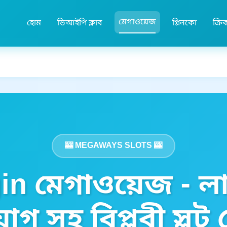
মেগাওয়েজ
হোম
ভিআইপি ক্লাব
প্লিনকো
ক্রি
🎰 MEGAWAYS SLOTS 🎰
gin মেগাওয়েজ - 
োগ সহ বিপ্লবী স্লট