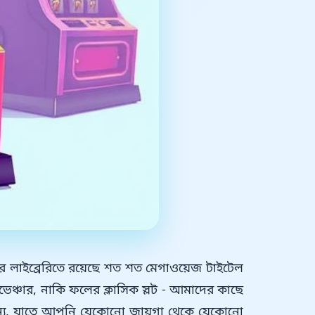
র লাইব্রেরিতে রয়েছে শত শত মেগাওয়েজ টাইটেল
ভেঞ্চার, নাকি ফলের ক্লাসিক স্লট - আমাদের কাছে
র জন্য, যাতে আপনি যেকোনো জায়গা থেকে যেকোনো