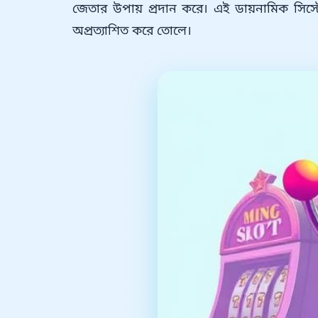
জেতার উপায় প্রদান করে। এই ডায়নামিক সিস্
অপ্রত্যাশিত করে তোলে।