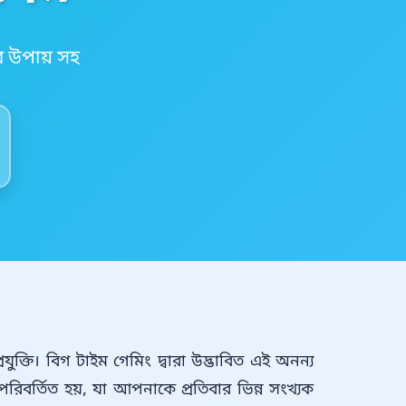
র উপায় সহ
ক্তি। বিগ টাইম গেমিং দ্বারা উদ্ভাবিত এই অনন্য
 পরিবর্তিত হয়, যা আপনাকে প্রতিবার ভিন্ন সংখ্যক