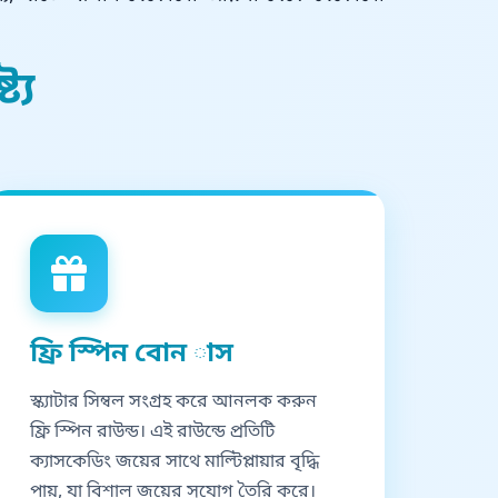
্য
ফ্রি স্পিন বোন াস
স্ক্যাটার সিম্বল সংগ্রহ করে আনলক করুন
ফ্রি স্পিন রাউন্ড। এই রাউন্ডে প্রতিটি
ক্যাসকেডিং জয়ের সাথে মাল্টিপ্লায়ার বৃদ্ধি
পায়, যা বিশাল জয়ের সুযোগ তৈরি করে।