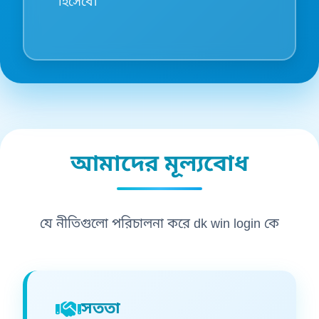
হিসেবে।
আমাদের মূল্যবোধ
যে নীতিগুলো পরিচালনা করে dk win login কে
সততা