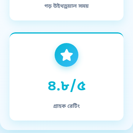
গড় উইথড্রয়াল সময়
৪.৮/৫
গ্রাহক রেটিং