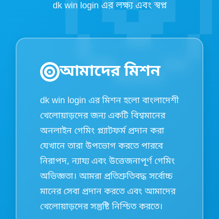
dk win login এর লক্ষ্য এবং স্বপ্ন
আমাদের মিশন
dk win login এর মিশন হলো বাংলাদেশী
খেলোয়াড়দের জন্য একটি বিশ্বমানের
অনলাইন গেমিং প্ল্যাটফর্ম প্রদান করা
যেখানে তারা উপভোগ করতে পারবে
নিরাপদ, ন্যায্য এবং উত্তেজনাপূর্ণ গেমিং
অভিজ্ঞতা। আমরা প্রতিশ্রুতিবদ্ধ সর্বোচ্চ
মানের সেবা প্রদান করতে এবং আমাদের
খেলোয়াড়দের সন্তুষ্টি নিশ্চিত করতে।