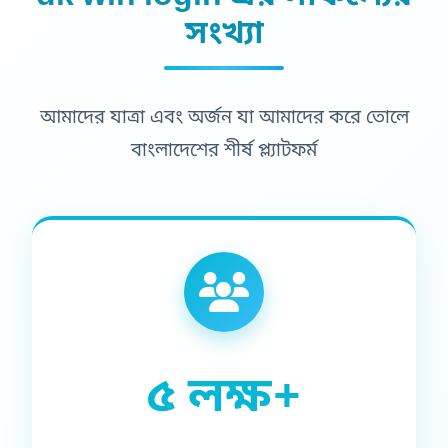
সংখ্যা
আমাদের যাত্রা এবং অর্জন যা আমাদের করে তোলে
বাংলাদেশের শীর্ষ প্ল্যাটফর্ম
৫ লক্ষ+