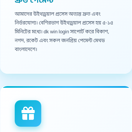
দ্রুত পেমেন্ট
আমাদের উইথড্রয়াল প্রসেস অত্যন্ত দ্রুত এবং
নির্ভরযোগ্য। বেশিরভাগ উইথড্রয়াল প্রসেস হয় ৫-১৫
মিনিটের মধ্যে। dk win login সাপোর্ট করে বিকাশ,
নগদ, রকেট এবং সকল জনপ্রিয় পেমেন্ট মেথড
বাংলাদেশে।