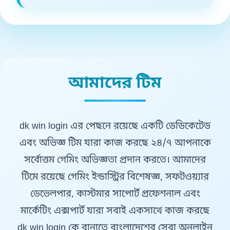
আমাদের টিম
dk win login এর পেছনে রয়েছে একটি ডেডিকেটেড
এবং অভিজ্ঞ টিম যারা কাজ করছে ২৪/৭ আপনাকে
সর্বোত্তম গেমিং অভিজ্ঞতা প্রদান করতে। আমাদের
টিমে রয়েছে গেমিং ইন্ডাস্ট্রির বিশেষজ্ঞ, সফটওয়্যার
ডেভেলপার, কাস্টমার সাপোর্ট প্রফেশনাল এবং
মার্কেটিং এক্সপার্ট যারা সবাই একসাথে কাজ করছে
dk win login কে বানাতে বাংলাদেশের সেরা অনলাইন