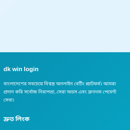
dk win login
বাংলাদেশের সবচেয়ে বিশ্বস্ত অনলাইন বেটিং প্ল্যাটফর্ম। আমরা
প্রদান করি সর্বোচ্চ নিরাপত্তা, সেরা অডস এবং দ্রুততম পেমেন্ট
সেবা।
দ্রুত লিংক