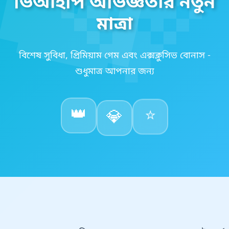
ভিআইপি অভিজ্ঞতার নতুন
মাত্রা
বিশেষ সুবিধা, প্রিমিয়াম গেম এবং এক্সক্লুসিভ বোনাস -
শুধুমাত্র আপনার জন্য
👑
💎
⭐