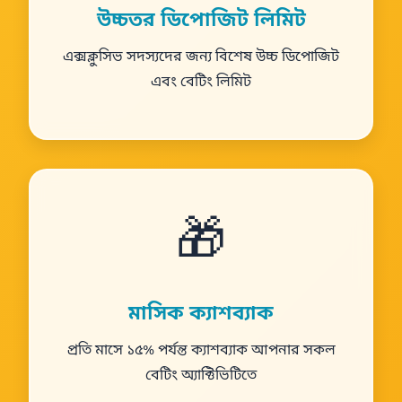
উচ্চতর ডিপোজিট লিমিট
এক্সক্লুসিভ সদস্যদের জন্য বিশেষ উচ্চ ডিপোজিট
এবং বেটিং লিমিট
🎁
মাসিক ক্যাশব্যাক
প্রতি মাসে ১৫% পর্যন্ত ক্যাশব্যাক আপনার সকল
বেটিং অ্যাক্টিভিটিতে