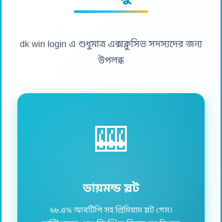
dk win login এ শুধুমাত্র এক্সক্লুসিভ সদস্যদের জন্য
উপলব্ধ
🎰
ডায়মন্ড স্লট
৯৮.৫% আরটিপি সহ প্রিমিয়াম স্লট গেম।