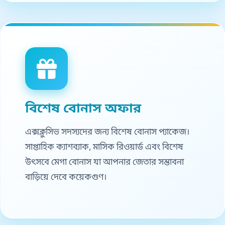
বিশেষ বোনাস অফার
এক্সক্লুসিভ সদস্যদের জন্য বিশেষ বোনাস প্যাকেজ।
সাপ্তাহিক ক্যাশব্যাক, মাসিক রিওয়ার্ড এবং বিশেষ
উৎসবে মেগা বোনাস যা আপনার জেতার সম্ভাবনা
বাড়িয়ে দেবে কয়েকগুণ।