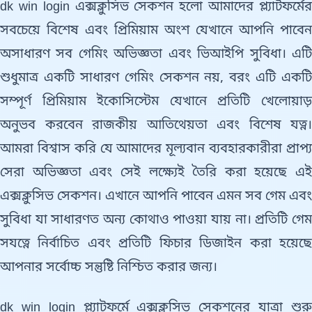
dk win login এক্সক্লুসিভ সেকশন হলো আমাদের প্ল্যাটফর্মের
সবচেয়ে বিশেষ এবং প্রিমিয়াম অংশ যেখানে আপনি পাবেন
অসাধারণ সব গেমিং অভিজ্ঞতা এবং ভিআইপি সুবিধা। এটি
শুধুমাত্র একটি সাধারণ গেমিং সেকশন নয়, বরং এটি একটি
সম্পূর্ণ প্রিমিয়াম ইকোসিস্টেম যেখানে প্রতিটি খেলোয়াড়
অনুভব করবেন রাজকীয় আতিথেয়তা এবং বিশেষ যত্ন।
আমরা বিশ্বাস করি যে আমাদের মূল্যবান ব্যবহারকারীরা প্রাপ্য
সেরা অভিজ্ঞতা এবং সেই লক্ষ্যেই তৈরি করা হয়েছে এই
এক্সক্লুসিভ সেকশন। এখানে আপনি পাবেন এমন সব গেম এবং
সুবিধা যা সাধারণত অন্য কোথাও পাওয়া যায় না। প্রতিটি গেম
সযত্নে নির্বাচিত এবং প্রতিটি ফিচার ডিজাইন করা হয়েছে
আপনার সর্বোচ্চ সন্তুষ্টি নিশ্চিত করার জন্য।
dk win login প্ল্যাটফর্মে এক্সক্লুসিভ সেকশনের যাত্রা শুরু