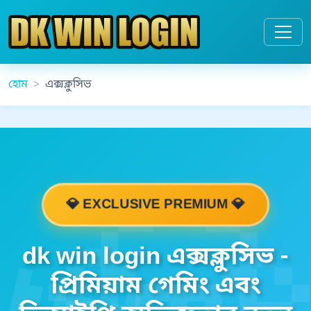
হোম
এক্সক্লুসিভ
💎 EXCLUSIVE PREMIUM 💎
dk win login এক্সক্লুসিভ -
প্রিমিয়াম গেমিং এবং