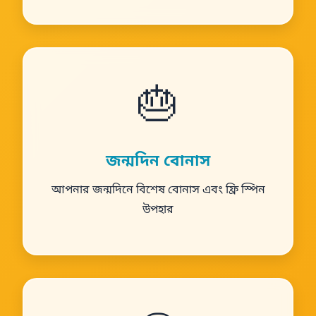
🎂
জন্মদিন বোনাস
আপনার জন্মদিনে বিশেষ বোনাস এবং ফ্রি স্পিন
উপহার