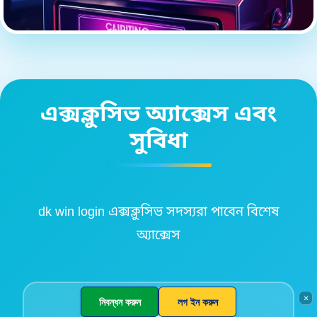
এক্সক্লুসিভ অ্যাক্সেস এবং
সুবিধা
dk win login এক্সক্লুসিভ সদস্যরা পাবেন বিশেষ
অ্যাক্সেস
×
নিবন্ধন করুন
লগ ইন করুন