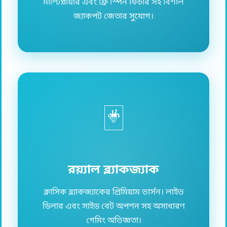
মাল্টিপ্লায়ার এবং ফ্রি স্পিন ফিচার সহ বিশাল
জ্যাকপট জেতার সুযোগ।
🃏
রয়্যাল ব্ল্যাকজ্যাক
ক্লাসিক ব্ল্যাকজ্যাকের প্রিমিয়াম ভার্সন। লাইভ
ডিলার এবং সাইড বেট অপশন সহ অসাধারণ
গেমিং অভিজ্ঞতা।