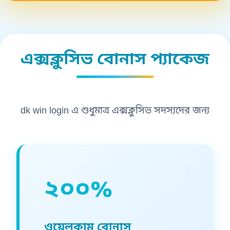
এক্সক্লুসিভ বোনাস প্যাকেজ
dk win login এ শুধুমাত্র এক্সক্লুসিভ সদস্যদের জন্য
২০০%
ওয়েলকাম বোনাস